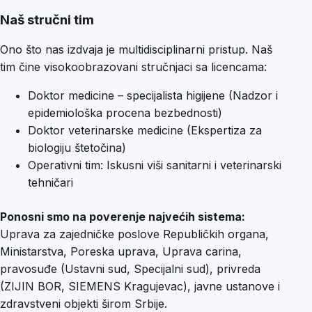
Naš stručni tim
Ono što nas izdvaja je multidisciplinarni pristup. Naš
tim čine visokoobrazovani stručnjaci sa licencama:
Doktor medicine – specijalista higijene (Nadzor i
epidemiološka procena bezbednosti)
Doktor veterinarske medicine (Ekspertiza za
biologiju štetočina)
Operativni tim: Iskusni viši sanitarni i veterinarski
tehničari
Ponosni smo na poverenje najvećih sistema:
Uprava za zajedničke poslove Republičkih organa,
Ministarstva, Poreska uprava, Uprava carina,
pravosuđe (Ustavni sud, Specijalni sud), privreda
(ZIJIN BOR, SIEMENS Kragujevac), javne ustanove i
zdravstveni objekti širom Srbije.