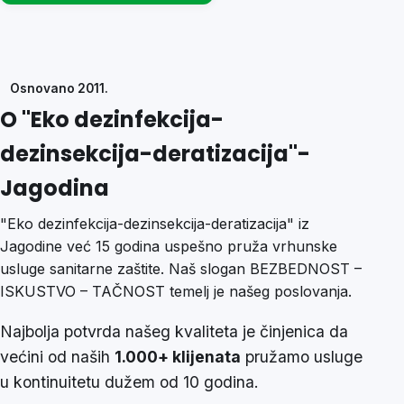
Osnovano 2011.
O "Eko dezinfekcija-
dezinsekcija-deratizacija"-
Jagodina
"Eko dezinfekcija-dezinsekcija-deratizacija" iz
Jagodine već 15 godina uspešno pruža vrhunske
usluge sanitarne zaštite. Naš slogan BEZBEDNOST –
ISKUSTVO – TAČNOST temelj je našeg poslovanja.
Najbolja potvrda našeg kvaliteta je činjenica da
većini od naših
1.000+ klijenata
pružamo usluge
u kontinuitetu dužem od 10 godina.