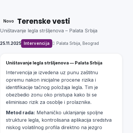
Terenske vesti
Novo
Uništavanje legla stršljenova – Palata Srbija
25.11.2025
Intervencija
Palata Srbija, Beograd
Uništavanje legla stršljenova — Palata Srbija
Intervencija je izvedena uz punu zaštitnu
opremu nakon inicijalne procene rizika i
identifikacije tačnog položaja legla. Tim je
obezbedio zonu oko pristupa kako bi se
eliminisao rizik za osoblje i prolaznike.
Metod rada:
Mehaničko uklanjanje spoljne
strukture legla, kontrolisana aplikacija sredstva
niskog volatilnog profila direktno na jezgro