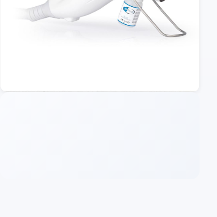
Video: Termalni šok u akciji
Kliknite da pogledate demonstraciju