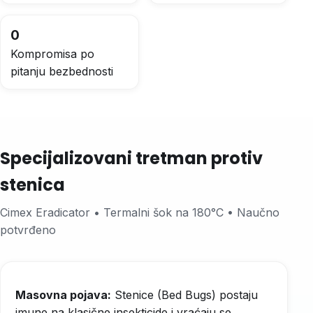
0
Kompromisa po
pitanju bezbednosti
Specijalizovani tretman protiv
stenica
Cimex Eradicator • Termalni šok na 180°C • Naučno
potvrđeno
Masovna pojava:
Stenice (Bed Bugs) postaju
imune na klasične insekticide i vraćaju se