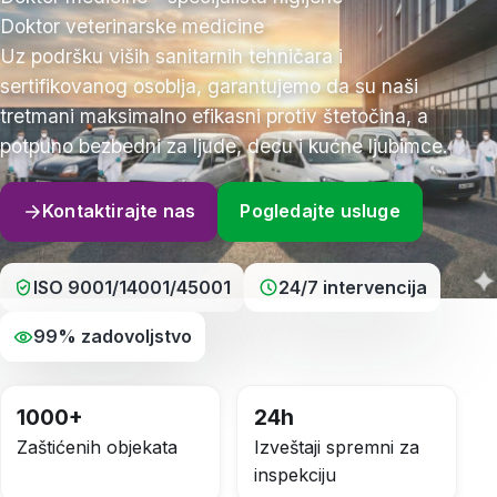
Doktor veterinarske medicine
Uz podršku viših sanitarnih tehničara i
sertifikovanog osoblja, garantujemo da su naši
tretmani maksimalno efikasni protiv štetočina, a
potpuno bezbedni za ljude, decu i kućne ljubimce.
Kontaktirajte nas
Pogledajte usluge
ISO 9001/14001/45001
24/7 intervencija
99% zadovoljstvo
1000+
24h
Zaštićenih objekata
Izveštaji spremni za
inspekciju