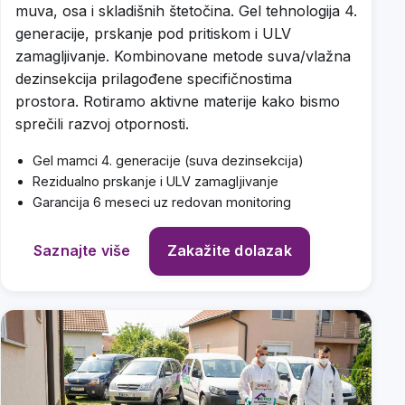
muva, osa i skladišnih štetočina. Gel tehnologija 4.
generacije, prskanje pod pritiskom i ULV
zamagljivanje. Kombinovane metode suva/vlažna
dezinsekcija prilagođene specifičnostima
prostora. Rotiramo aktivne materije kako bismo
sprečili razvoj otpornosti.
Gel mamci 4. generacije (suva dezinsekcija)
Rezidualno prskanje i ULV zamagljivanje
Garancija 6 meseci uz redovan monitoring
Saznajte više
Zakažite dolazak