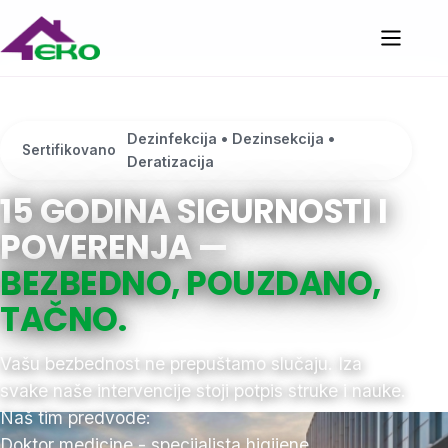
Dezinfekcija • Dezinsekcija •
Sertifikovano
Deratizacija
15 GODINA SIGURNOSTI I
POVERENJA —
BEZBEDNO, POUZDANO,
TAČNO.
Vašu bezbednost ne prepuštamo slučaju. Iza
svake naše intervencije stoji potpis struke i nauke.
Naš tim predvode:
Doktor medicine - specijalista higijene