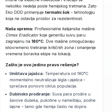
nekoliko nedelja posle hemijskog tretmana. Zato
Eko DDD primenjuje
termalni šok
– tehnologiju
koja ne ostavlja prostor za rezistentnost.
Naša oprema:
Profesionalne italijanske mašine
Cimex Eradicator
koje generišu suvu paru
zagrejanu na
180°C
. Dve mašine omogućavaju
istovremeno tretiranje kritičnih zona i smanjenje
vremena boravka ekipe na lokaciji.
Zašto je ovo jedino pravo rešenje?
Uništava jajašca:
Temperatura od 180°C
momentalno neutralizuje legla i jajašca –
sprečava ponovni ciklus populacije.
Dubinsko prodiranje:
Suva para prodire u
šavove dušeka, pukotine u nameštaju, podne
lajsne – tamo gde hemija često ne dopire.