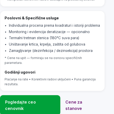
Poslovni & Specifične usluge
Individualna procena prema kvadraturi i istoriji problema
Monitoring i evidencija deratizacije — opcionalno
Termalni tretman stenica (180°C suva para)
Uništavanje krtica, krpelja, zaštita od golubova
Zamagljivanje (dezinfekcija / dezinsekcija) prostora
* Cene na upit — formiraju se na osnovu specifičnih
parametara.
Godišnji ugovori
Plaćanje na rate • Korektivni radovi uključeni • Puna garancija
rezultata.
Pogledajte ceo
Cene za
cenovnik
stanove