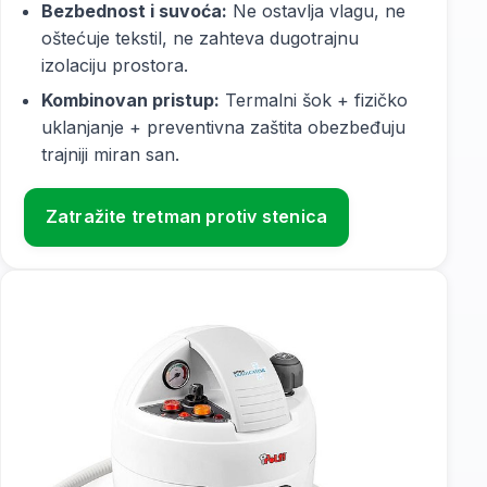
Bezbednost i suvoća:
Ne ostavlja vlagu, ne
oštećuje tekstil, ne zahteva dugotrajnu
izolaciju prostora.
Kombinovan pristup:
Termalni šok + fizičko
uklanjanje + preventivna zaštita obezbeđuju
trajniji miran san.
Zatražite tretman protiv stenica