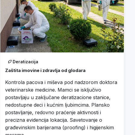
Deratizacija
Zaštita imovine i zdravlja od glodara
Kontrola pacova i miševa pod nadzorom doktora
veterinarske medicine. Mamci se isključivo
postavljaju u zaključane deratizacione stanice,
nedostupne deci i kućnim ljubimcima. Plansko
postavljanje, redovno praćenje aktivnosti i
precizna evidencija lokacija. Savetovanje o
građevinskim barijerama (proofing) i higijenskim