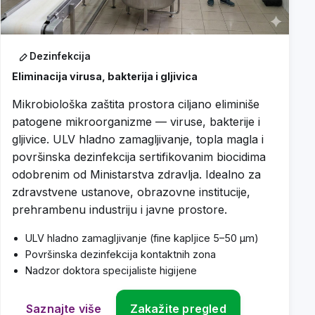
Dezinfekcija
Eliminacija virusa, bakterija i gljivica
Mikrobiološka zaštita prostora ciljano eliminiše
patogene mikroorganizme — viruse, bakterije i
gljivice. ULV hladno zamagljivanje, topla magla i
površinska dezinfekcija sertifikovanim biocidima
odobrenim od Ministarstva zdravlja. Idealno za
zdravstvene ustanove, obrazovne institucije,
prehrambenu industriju i javne prostore.
ULV hladno zamagljivanje (fine kapljice 5–50 μm)
Površinska dezinfekcija kontaktnih zona
Nadzor doktora specijaliste higijene
Saznajte više
Zakažite pregled