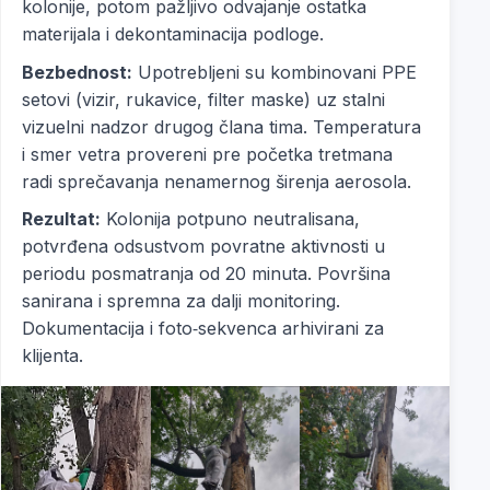
kolonije, potom pažljivo odvajanje ostatka
materijala i dekontaminacija podloge.
Bezbednost:
Upotrebljeni su kombinovani PPE
setovi (vizir, rukavice, filter maske) uz stalni
vizuelni nadzor drugog člana tima. Temperatura
i smer vetra provereni pre početka tretmana
radi sprečavanja nenamernog širenja aerosola.
Rezultat:
Kolonija potpuno neutralisana,
potvrđena odsustvom povratne aktivnosti u
periodu posmatranja od 20 minuta. Površina
sanirana i spremna za dalji monitoring.
Dokumentacija i foto‑sekvenca arhivirani za
klijenta.