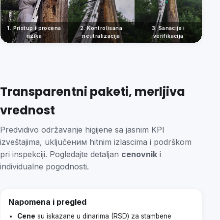
1. Pristup i procena
2. Kontrolisana
3. Sanacija i
rizika
neutralizacija
verifikacija
Transparentni paketi, merljiva
vrednost
Predvidivo održavanje higijene sa jasnim KPI
izveštajima, uključеним hitnim izlascima i podrškom
pri inspekciji. Pogledajte detaljan
cenovnik
i
individualne pogodnosti.
Napomena i pregled
Cene
su iskazane u dinarima (RSD) za stambene