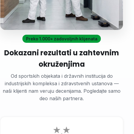
Preko 1.000+ zadovoljnih klijenata
Istaknuto
Dokazani rezultati u zahtevnim
Naše terenske ekipe, vaša sigurnost
okruženjima
Namenska vozila i brze rute po čitavoj Srbiji
— izlazak na teren u kratkom roku, sa svom
Od sportskih objekata i državnih institucija do
neophodnom opremom i dokumentacijom.
industrijskih kompleksa i zdravstvenih ustanova —
Zatražite obilazak objekta
naši klijenti nam veruju decenijama. Pogledajte samo
deo naših partnera.