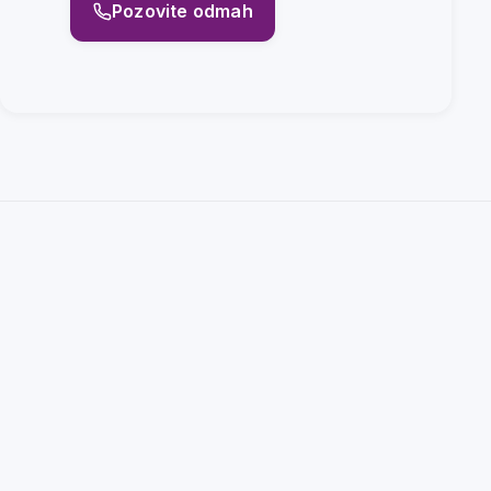
Pozovite odmah
+381 60 076 0001
ekoddd@yahoo.com
Jagodina
Srbija
Zakažite tretman
©
2026
Eko DDD. Sva prava zadržana.
PIB: 107208599 | Matični broj: 20755849