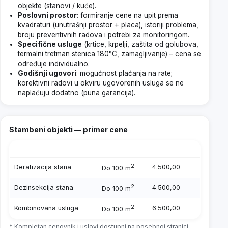
objekte (stanovi / kuće).
Poslovni prostor
: formiranje cene na upit prema
kvadraturi (unutrašnji prostor + placa), istoriji problema,
broju preventivnih radova i potrebi za monitoringom.
Specifične usluge
(krtice, krpelji, zaštita od golubova,
termalni tretman stenica 180°C, zamagljivanje) – cena se
određuje individualno.
Godišnji ugovori
: mogućnost plaćanja na rate;
korektivni radovi u okviru ugovorenih usluga se ne
naplaćuju dodatno (puna garancija).
Stambeni objekti — primer cene
USLUGA
POVRŠINA
CENA (RSD)
2
Deratizacija stana
4.500,00
Do 100 m
2
Dezinsekcija stana
4.500,00
Do 100 m
2
Kombinovana usluga
6.500,00
Do 100 m
* Kompletan cenovnik i uslovi dostupni na posebnoj stranici.