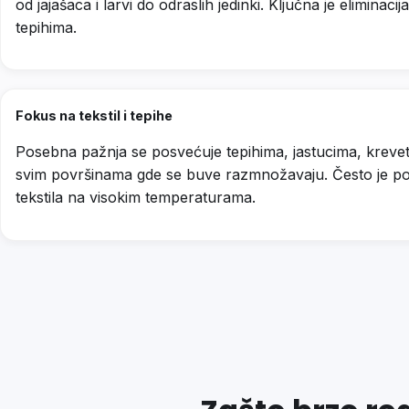
od jajašaca i larvi do odraslih jedinki. Ključna je eliminacija 
tepihima.
Fokus na tekstil i tepihe
Posebna pažnja se posvećuje tepihima, jastucima, krevet
svim površinama gde se buve razmnožavaju. Često je po
tekstila na visokim temperaturama.