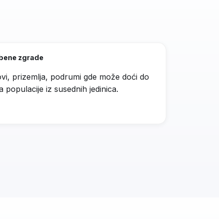
bene zgrade
vi, prizemlja, podrumi gde može doći do
ja populacije iz susednih jedinica.