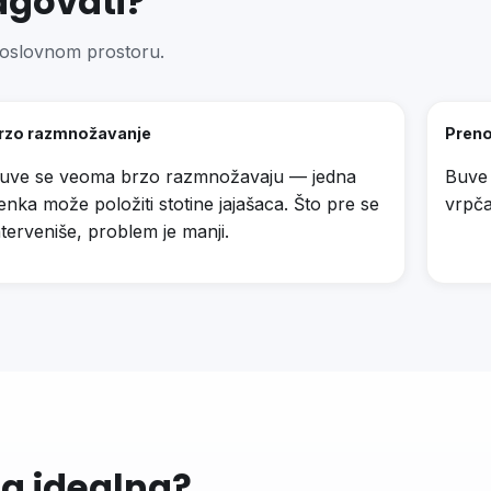
agovati?
poslovnom prostoru.
rzo razmnožavanje
Preno
uve se veoma brzo razmnožavaju — jedna
Buve 
enka može položiti stotine jajašaca. Što pre se
vrpča
nterveniše, problem je manji.
ga idealna?