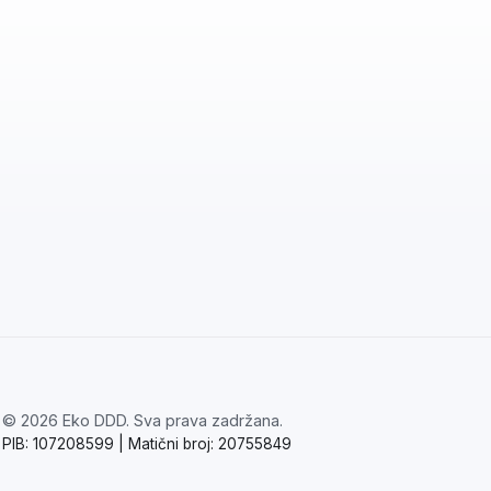
©
2026
Eko DDD. Sva prava zadržana.
PIB: 107208599 | Matični broj: 20755849