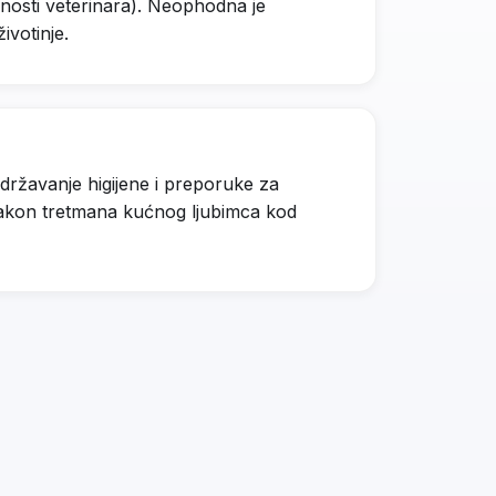
žnosti veterinara). Neophodna je
ivotinje.
ržavanje higijene i preporuke za
nakon tretmana kućnog ljubimca kod