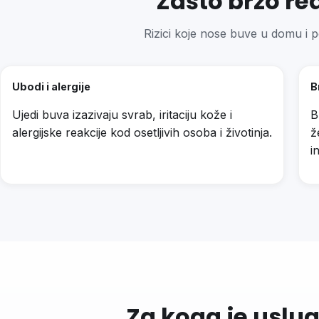
Zašto brzo re
Rizici koje nose buve u domu i 
Ubodi i alergije
B
Ujedi buva izazivaju svrab, iritaciju kože i
B
alergijske reakcije kod osetljivih osoba i životinja.
ž
i
Za koga je uslu