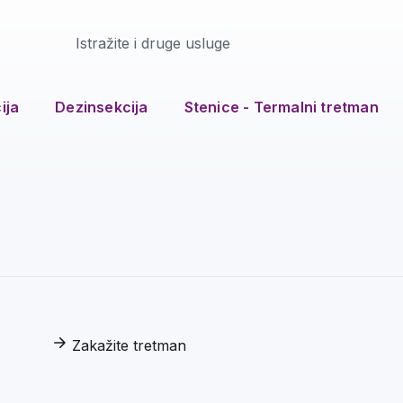
Istražite i druge usluge
ija
Dezinsekcija
Stenice - Termalni tretman
Zakažite tretman