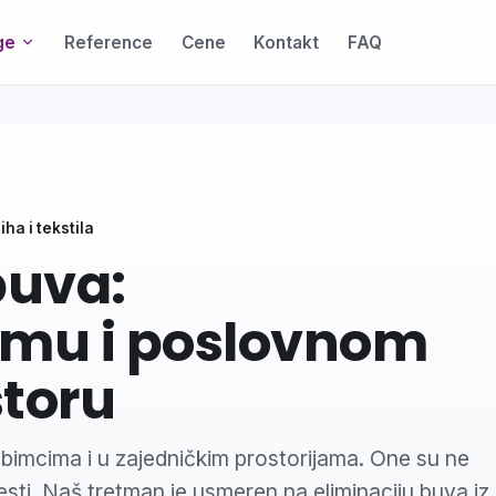
ge
Reference
Cene
Kontakt
FAQ
ha i tekstila
buva:
Efikasna
mu i poslovnom
toru
imcima i u zajedničkim prostorijama. One su ne
esti. Naš tretman je usmeren na eliminaciju buva iz