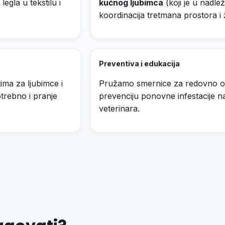
legla u tekstilu i
kućnog ljubimca
(koji je u nadle
koordinacija tretmana prostora i ž
Preventiva i edukacija
ima za ljubimce i
Pružamo smernice za redovno od
trebno i pranje
prevenciju ponovne infestacije 
veterinara.