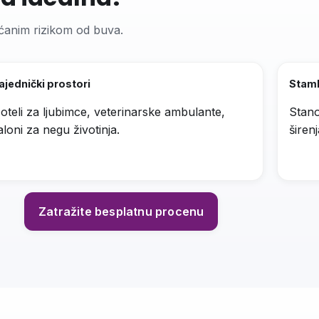
ćanim rizikom od buva.
ajednički prostori
Stam
oteli za ljubimce, veterinarske ambulante,
Stano
aloni za negu životinja.
širen
Zatražite besplatnu procenu