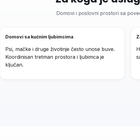
Domovi i poslovni prostori sa pove
Domovi sa kućnim ljubimcima
Z
Psi, mačke i druge životinje često unose buve.
H
Koordinisan tretman prostora i ljubimca je
s
ključan.