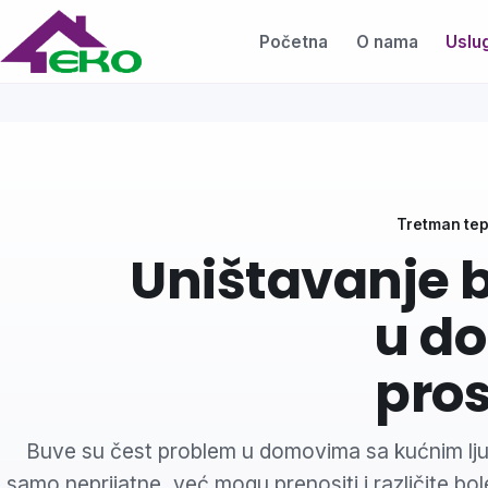
Početna
O nama
Uslu
Tretman tepi
Uništavanje 
eliminacija
u do
pros
Buve su čest problem u domovima sa kućnim ljub
samo neprijatne, već mogu prenositi i različite bol